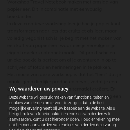
Workshop Travel Notebook maken met omslag van
papierleer. Dit in combinatie met eenvoudig
boekbinden.
In deze creatieve workshop leer je hoe je papier kunt
transformeren naar iets dat eruitziet als leer, maar
volledig veganistisch is! Je begint met het maken van
een kaft van papierleer, waarmee je vervolgens je
eigen travelers notebook maakt. Dit praktische en
unieke boekje is perfect om al je avonturen in op te
schrijven of foto’s en herinneringen in te plakken.
Het mooie van deze workshop is dat het "leer" dat je
maakt geen dierlijke producten bevat, zodat je een
Wij waarderen uw privacy
duurzaam en diervriendelijk alternatief creëert. En
het beste is: als je boekje vol is, kun je eenvoudig een
Deze website wil gebruik maken van functionaliteiten en
nieuwe vulling maken!
cookies van derden om ervoor te zorgen dat u de best
mogelijke ervaring heeft bij uw bezoek aan de website. Als u
Prijs: € 62,50, inclusief alle materialen en
het gebruik van functionaliteit en cookies van derden wilt
consumpties.
aanvaarden, kunt u dat hieronder doen. Houd er rekening mee
Heb je interesse om deze workshop met je eigen
dat het niet aanvaarden van cookies van derden de ervaring