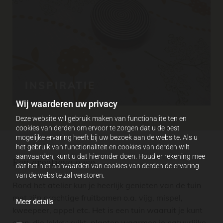
INSPIRATIE
Wij waarderen uw privacy
Deze website wil gebruik maken van functionaliteiten en
cookies van derden om ervoor te zorgen dat u de best
mogelijke ervaring heeft bij uw bezoek aan de website. Als u
het gebruik van functionaliteit en cookies van derden wilt
aanvaarden, kunt u dat hieronder doen. Houd er rekening mee
Een creatieve oase
dat het niet aanvaarden van cookies van derden de ervaring
van de website zal verstoren.
Rond het atelier kun je heerlijk genieten van de tuin
met zijn prachtige fruitbomen o.a. vijg, mispel,
Meer details
kweepeer, appel etc. Het is een tuin waaruit je kunt
eten, die lekker ruikt, planten waarmee je natuurlijke