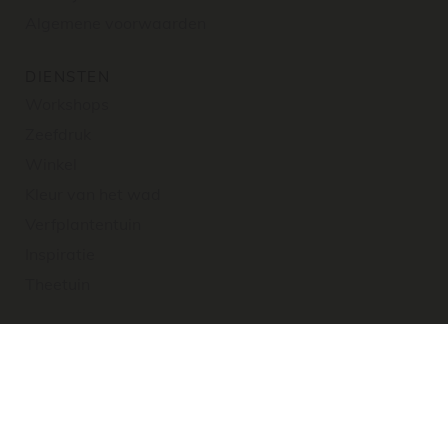
Algemene voorwaarden
DIENSTEN
Workshops
Zeefdruk
Winkel
Kleur van het wad
Verfplantentuin
Inspiratie
Theetuin
CONTACT
Kleine-Lijn
Stationsweg 29, 9171 LR Blije
info@kleine-lijn.nl