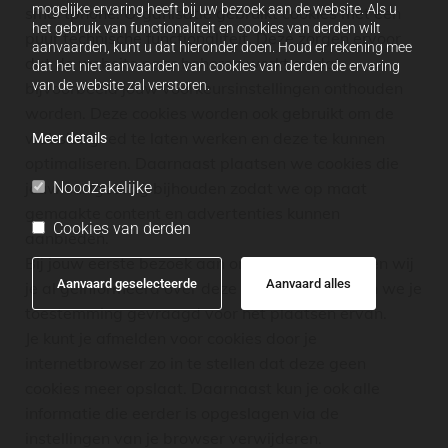
mogelijke ervaring heeft bij uw bezoek aan de website. Als u
smartphone. Organisatie gebruikt cookies met een
het gebruik van functionaliteit en cookies van derden wilt
puur technische functionaliteit. Deze zorgen ervoor
aanvaarden, kunt u dat hieronder doen. Houd er rekening mee
dat de website naar behoren werkt en dat
dat het niet aanvaarden van cookies van derden de ervaring
van de website zal verstoren.
bijvoorbeeld jouw voorkeursinstellingen onthouden
worden. Deze cookies worden ook gebruikt om de
website goed te laten werken en deze te kunnen
Meer details
optimaliseren. Daarnaast plaatsen we cookies die
jouw surfgedrag bijhouden zodat we op maat
Noodzakelijke
gemaakte content en advertenties kunnen
Cookies van derden
aanbieden.
Bij jouw eerste bezoek aan onze website hebben wij
Aanvaard geselecteerde
Aanvaard alles
je al geïnformeerd over deze cookies en hebben we je
toestemming gevraagd voor het plaatsen ervan.
Je kunt je afmelden voor cookies door je
internetbrowser zo in te stellen dat deze geen
cookies meer opslaat. Daarnaast kun je ook alle
informatie die eerder is opgeslagen via de
instellingen van je browser verwijderen.