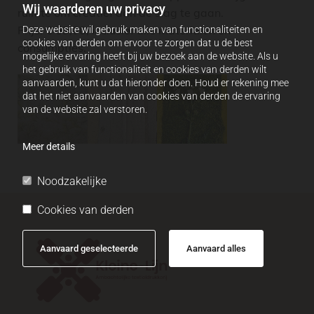
Wij waarderen uw privacy
ruimte om creatief aan de slag te gaan.
Prijs: € 59,00, inclusief alle materialen en
Deze website wil gebruik maken van functionaliteiten en
cookies van derden om ervoor te zorgen dat u de best
consumpties.
mogelijke ervaring heeft bij uw bezoek aan de website. Als u
het gebruik van functionaliteit en cookies van derden wilt
aanvaarden, kunt u dat hieronder doen. Houd er rekening mee
dat het niet aanvaarden van cookies van derden de ervaring
van de website zal verstoren.
Meer details
Noodzakelijke
Cookies van derden
Aanvaard geselecteerde
Aanvaard alles